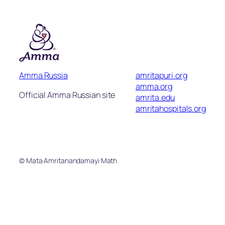
Amma Russia
amritapuri.org
amma.org
Official Amma Russian site
amrita.edu
amritahospitals.org
© Mata Amritanandamayi Math