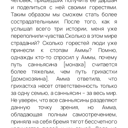
и поделиться с ней своими горестями.
Таким образом мы сможем стать более
сострадательными. После того, как я
услышал всего три истории, меня уже
переполнили чувства.Сколько в этом мире
страданий? Сколько горестей люди уже
принесли к стопам Аммы? Помню,
однажды кто-то спросил у Аммы, почему
путь
санньясина
[монаха] считается
более тяжелым, чем путь
грихастхи
[домохозяина]. Амма ответила, что
грихастха
несет ответственность только
за одну семью, а
санньясин
– за весь мир.
Не уверен, что все
санньясины
разделяют
данную точку зрения, но Амма,
обладающая полным самоотречением,
приняла на себя бремя тягот бессчетного