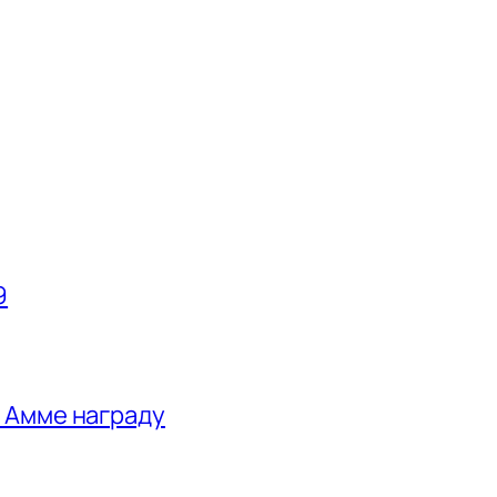
9
 Амме награду