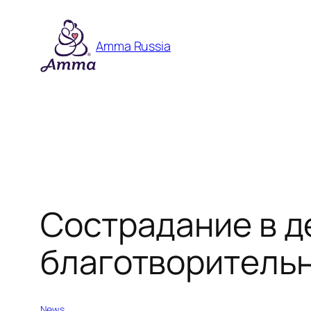
Skip
to
Amma Russia
content
Сострадание в д
благотворитель
News