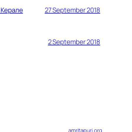
 Керале
27 September 2018
2 September 2018
amritapuri.org