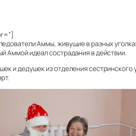
or=”]
едователи Аммы, живущие в разных уголках
ый Аммой идеал сострадания в действии.
ек и дедушек из отделения сестринского ух
рт.