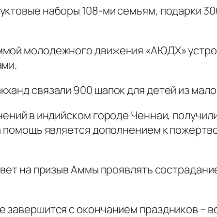
уктовые наборы 108-ми семьям, подарки 30
ммой молодежного движения «АЮДХ» устрои
ами.
кханд связали 900 шапок для детей из мал
нений в индийском городе Ченнаи, получил
та помощь является дополнением к пожертв
.
твет на призыв Аммы проявлять сострадани
е завершится с окончанием праздников – 