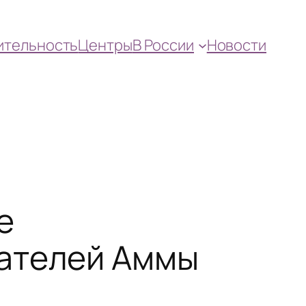
ительность
Центры
В России
Новости
е
вателей Аммы