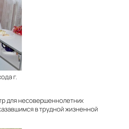
ода г.
тр для несовершеннолетних
казавшимся в трудной жизненной