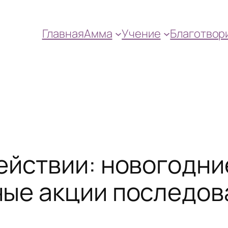
Главная
Амма
Учение
Благотвор
ействии: новогодни
ные акции последо