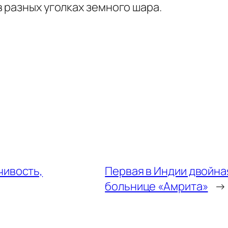
 разных уголках земного шара.
чивость,
Первая в Индии двойна
больнице «Амрита»
→