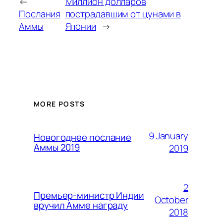
←
Миллион долларов
Послания
пострадавшим от цунами в
Аммы
Японии
→
MORE POSTS
9 January
Новогоднее послание
Аммы 2019
2019
2
Премьер-министр Индии
October
вручил Амме награду
2018