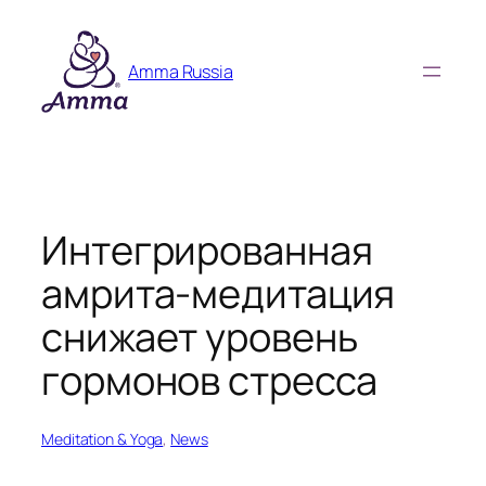
Skip
to
Amma Russia
content
Интегрированная
амрита-медитация
снижает уровень
гормонов стресса
Meditation & Yoga
, 
News