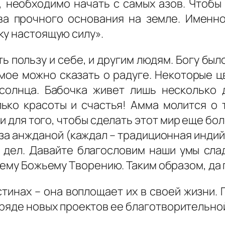
а, необходимо начать с самых азов. Чтобы
ва прочного основания на земле. Именн
ку настоящую силу».
ь пользу и себе, и другим людям. Богу бы
мое можно сказать о радуге. Некоторые ц
солнца. Бабочка живет лишь несколько 
ько красоты и счастья! Амма молится о 
 для того, чтобы сделать этот мир еще бо
аза
анжданой
(
каждал
– традиционная индий
 дел. Давайте благословим наши умы сл
сему Божьему Творению. Таким образом, да 
стинах – она воплощает их в своей жизни. 
ряде новых проектов ее благотворительной